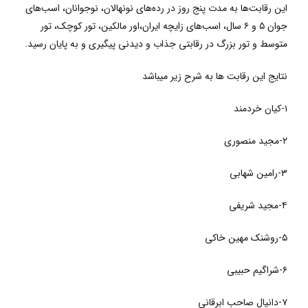
این رقابت‌ها به مدت پنج روز در رده‌های نونهالان، نوجوانان، اسب‌های
جوان ۵ و ۶ سال، اسب‌های زایچه ایران،اور مالکین، تور کوچک، تور
متوسط و تور بزرگ در رقابتی جذاب و دیدنی پیگیری و به پایان رسید.
نتایج این رقابت ها به شرح زیر میباشد
۱-کیان خردمند
۲-مجید منصوری
۳-رامین شهابی
۴-مجید شریفی
۵-روشنک مهین خاکی
۶-شراگیم حبیبی
۷-دانیال صاحب ابرقانی