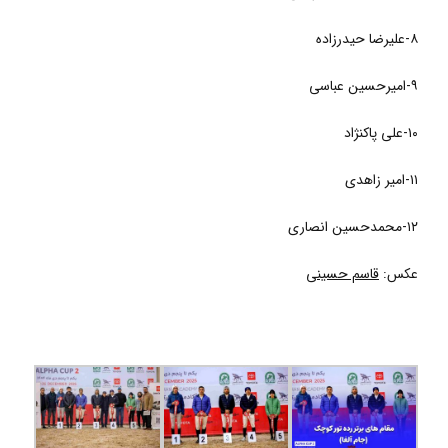
۸-علیرضا حیدرزاده
۹-امیرحسین عباسی
۱۰-علی پاکنژاد
۱۱-امیر زاهدی
۱۲-محمدحسین انصاری
عکس:
قاسم حسینی