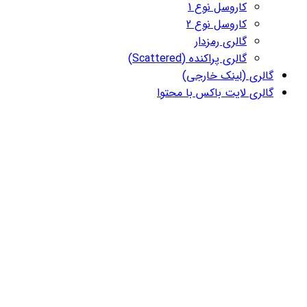
کاروسل نوع 1
کاروسل نوع 2
گالری رمزدار
گالری پراکنده (Scattered)
گالری (لینک خارجی)
گالری لایت باکس با محتوا