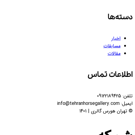
سته‌ها
اخبار
مسابقات
مقالات
طلاعات تماس
لفن:
09122189425
یمیل:
info@tehranhorsegallery.com
 تهران هورس گالری | 1401