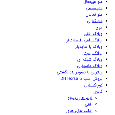
منو غیرفعال
منو مخفی
منو نمایان
منو کناری
موج
وبلاگ افقی
وبلاگ افقی با سایدبار
وبلاگ با سایدبار
وبلاگ رمزدار
وبلاگ شبکه ای
وبلاگ ماسونری
ویترین با تصویر بندانگشتی
پروش اسب با DH Horse
کوچکنمایی
گالری
آیتم های پروژه
افقی
افکت های هاور