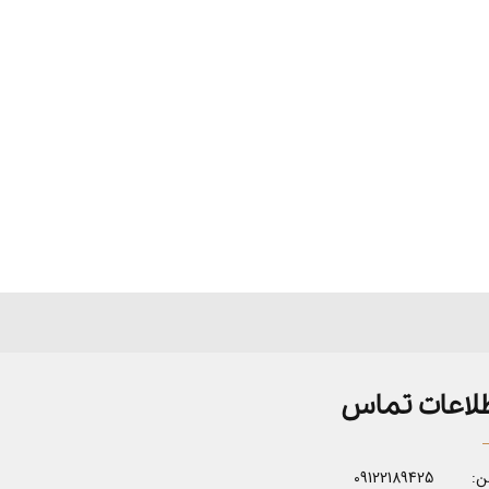
لاعات تماس
ن:
09122189425