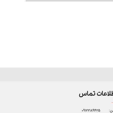
لاعات تماس
ن:
09122189425